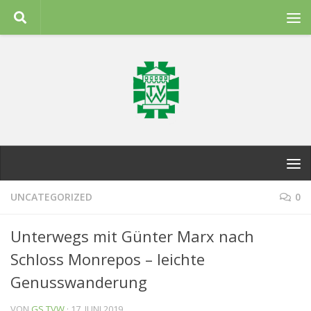
Zum Inhalt springen
UNCATEGORIZED
0
Unterwegs mit Günter Marx nach
Schloss Monrepos – leichte
Genusswanderung
VON
GS TVW
·
17. JUNI 2019