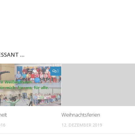
ESSANT …
0
elt
Weihnachtsferien
016
12. DEZEMBER 2019