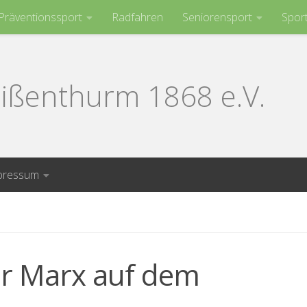
Präventionssport
Radfahren
Seniorensport
Spor
ißenthurm 1868 e.V.
pressum
r Marx auf dem