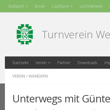
Ballsport
Boule
Laufsport
Leichtathletik
Zum Inhalt springen
Turnen
Turnverein We
Startseite
Verein
Partner
Downloads
Im
VEREIN
/
WANDERN
Unterwegs mit Günte