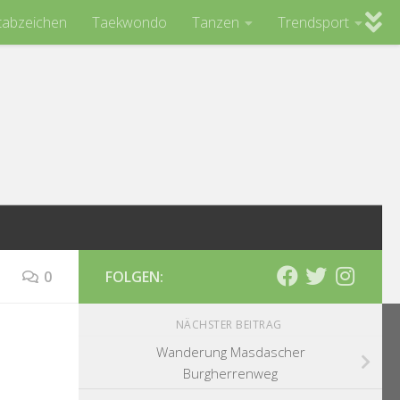
tabzeichen
Taekwondo
Tanzen
Trendsport
0
FOLGEN:
NÄCHSTER BEITRAG
Wanderung Masdascher
Burgherrenweg