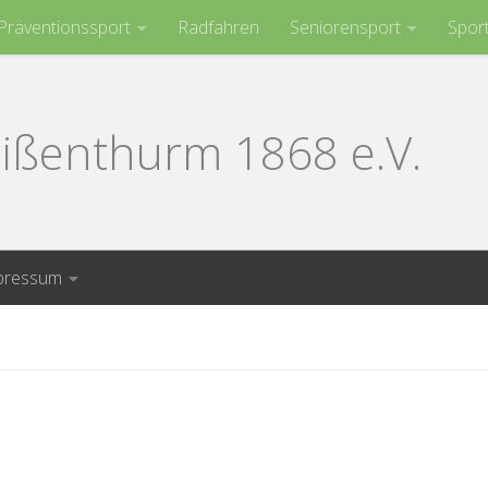
Präventionssport
Radfahren
Seniorensport
Spor
ißenthurm 1868 e.V.
pressum