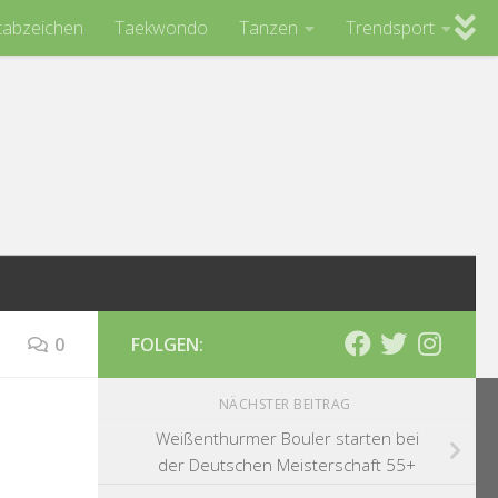
tabzeichen
Taekwondo
Tanzen
Trendsport
0
FOLGEN:
NÄCHSTER BEITRAG
Weißenthurmer Bouler starten bei
der Deutschen Meisterschaft 55+