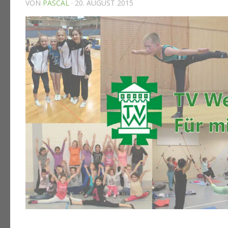
VON
PASCAL
·
20. AUGUST 2015