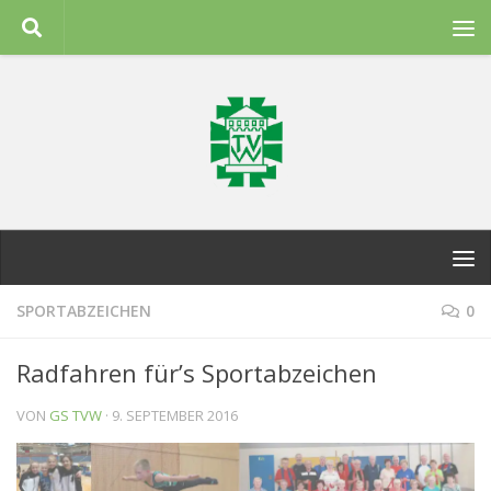
Zum Inhalt springen
SPORTABZEICHEN
0
Radfahren für’s Sportabzeichen
VON
GS TVW
·
9. SEPTEMBER 2016