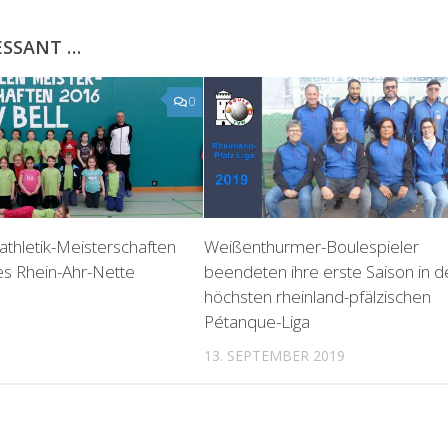
ESSANT …
0
athletik-Meisterschaften
Weißenthurmer-Boulespieler
s Rhein-Ahr-Nette
beendeten ihre erste Saison in d
höchsten rheinland-pfälzischen
6
Pétanque-Liga
13. SEPTEMBER 2019