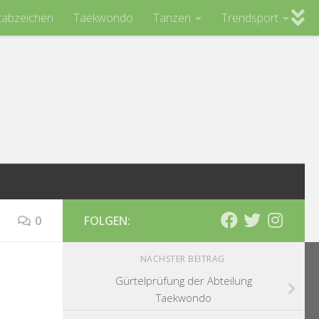
tabzeichen
Taekwondo
Tanzen
Trendsport
0
FOLGEN:
NÄCHSTER BEITRAG
Gürtelprüfung der Abteilung
Taekwondo