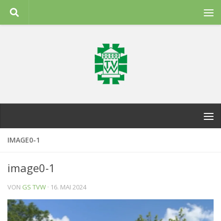
Zum Inhalt springen
IMAGE0-1
image0-1
VON
GS TVW
·
16. MAI 2024