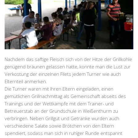
Nachdem das saftige Fleisch sich von der Hitze der Grillkohle
genügend bräunen gelassen hatte, konnte man die Lust zur
Verkostung der einzelnen Filets jedem Turner wie auch
Elternteil anmerken.
Die Turner waren mit Ihren Eltern eingeladen, einen
gemütlichen Grillnachmittag als Gemeinschaft abseits des
Trainings und der Wettkämpfe mit dem Trainer- und
Betreuerstab an der Grundschule in Weißenthurm zu
verbringen. Neben Grillgut und Getränke wurden auch
verschiedene Salate sowie Brötchen von den Eltern
spendiert, sodass man sich in ruhiger Runde entspannt