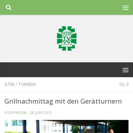
Zum Inhalt springen
GTM
/
TURNEN
0
Grillnachmittag mit den Gerätturnern
VON
PASCAL
·
28. JUNI 2015