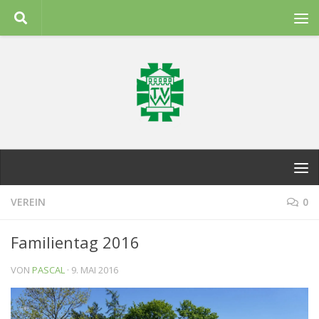
Zum Inhalt springen
VEREIN
0
Familientag 2016
VON
PASCAL
·
9. MAI 2016