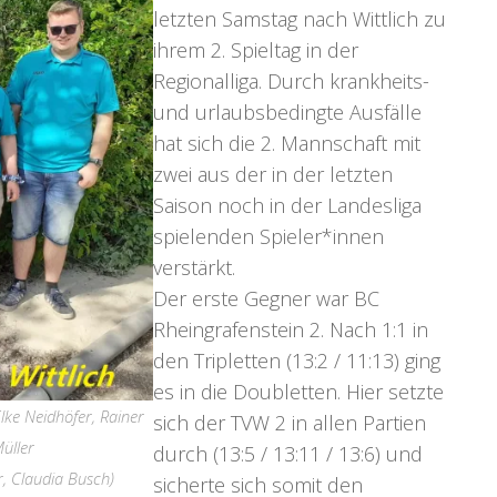
letzten Samstag nach Wittlich zu
ihrem 2. Spieltag in der
Regionalliga. Durch krankheits-
und urlaubsbedingte Ausfälle
hat sich die 2. Mannschaft mit
zwei aus der in der letzten
Saison noch in der Landesliga
spielenden Spieler*innen
verstärkt.
Der erste Gegner war BC
Rheingrafenstein 2. Nach 1:1 in
den Tripletten (13:2 / 11:13) ging
es in die Doubletten. Hier setzte
Elke Neidhöfer, Rainer
sich der TVW 2 in allen Partien
üller
durch (13:5 / 13:11 / 13:6) und
r, Claudia Busch)
sicherte sich somit den