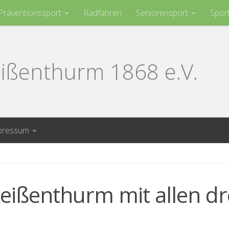
Präventionssport
Radfahren
Seniorensport
Spor
ißenthurm 1868 e.V.
pressum
Weißenthurm mit allen dr