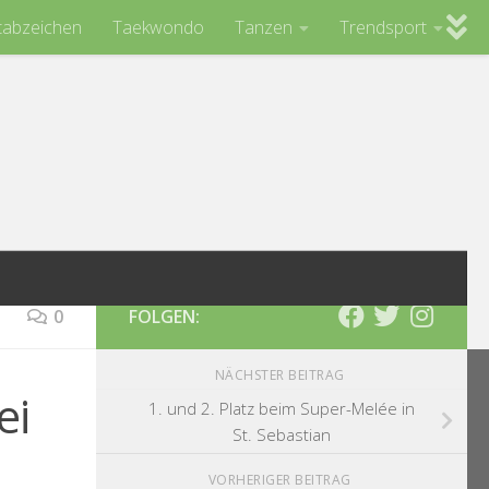
tabzeichen
Taekwondo
Tanzen
Trendsport
0
FOLGEN:
NÄCHSTER BEITRAG
ei
1. und 2. Platz beim Super-Melée in
St. Sebastian
VORHERIGER BEITRAG