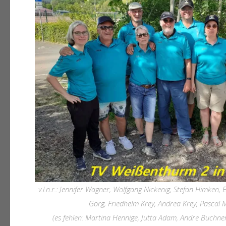
v.l.n.r.: Jennifer Wagner, Wolfgang Nickenig, Stefan Himken, 
Görg, Friedhelm Krey, Andrea Krey, Pascal M
(es fehlen: Martina Hennige, Jutta Adam, Andre Buchne