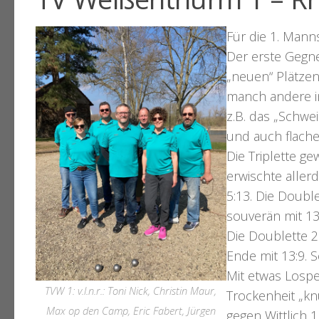
Für die 1. Mann
Der erste Gegne
„neuen“ Plätzen
manch andere in
z.B. das „Schwe
und auch flache
Die Triplette ge
erwischte allerd
5:13. Die Doubl
souverän mit 13
Die Doublette 
Ende mit 13:9. S
Mit etwas Lospe
TVW 1: v.l.n.r.: Toni Nick, Christin Maur,
Trockenheit „kn
Max op den Camp, Eric Fabert, Jürgen
gegen Wittlich 1.