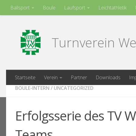
Ballsport
Boule
Laufsport
Leichtathletik
Zum Inhalt springen
Turnen
Turnverein We
Startseite
Verein
Partner
Downloads
Im
BOULE-INTERN
/
UNCATEGORIZED
Erfolgsserie des TV 
Teams