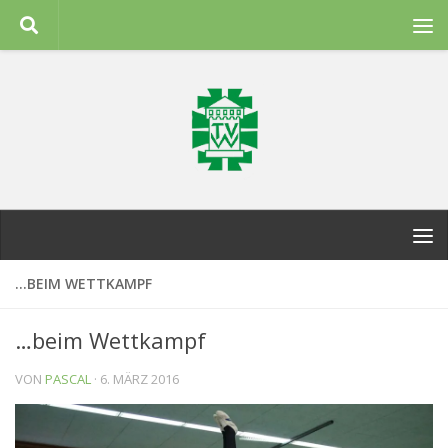
Zum Inhalt springen
…BEIM WETTKAMPF
…beim Wettkampf
VON
PASCAL
·
6. MÄRZ 2016