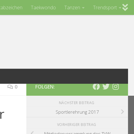
tabzeichen
Taekwondo
Tanzen
Trendsport
0
FOLGEN:
NÄCHSTER BEITRAG
r
Sportlerehrung 2017
VORHERIGER BEITRAG
Mitgliederversammlung des TVW