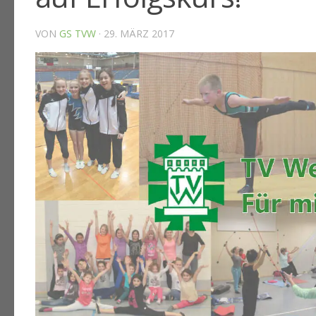
VON
GS TVW
·
29. MÄRZ 2017