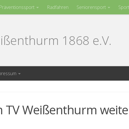
Präventionssport
Radfahren
Seniorensport
Spor
ißenthurm 1868 e.V.
pressum
om TV Weißenthurm weite