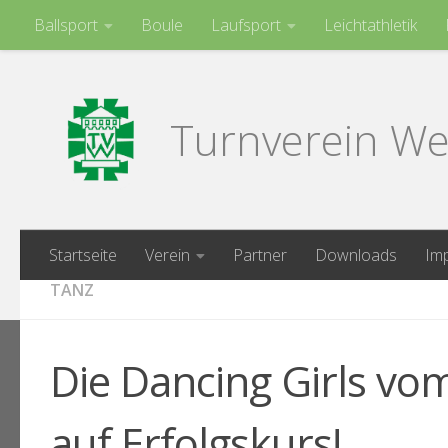
Ballsport
Boule
Laufsport
Leichtathletik
Zum Inhalt springen
Turnen
Turnverein We
Startseite
Verein
Partner
Downloads
Im
TANZ
Die Dancing Girls v
auf Erfolgskurs!