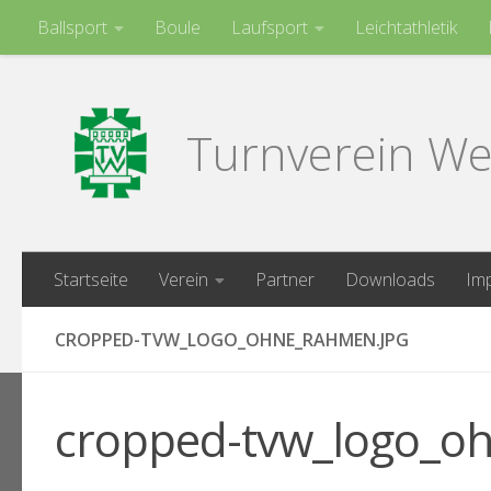
Ballsport
Boule
Laufsport
Leichtathletik
Zum Inhalt springen
Turnen
Turnverein We
Startseite
Verein
Partner
Downloads
Im
CROPPED-TVW_LOGO_OHNE_RAHMEN.JPG
cropped-tvw_logo_o