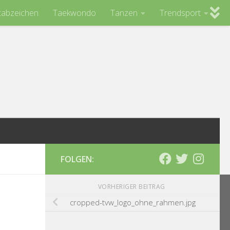
tabzeichen
Taekwondo
Tanzen
Trendsport
FOLGEN:
VORHERIGER BEITRAG
cropped-tvw_logo_ohne_rahmen.jpg