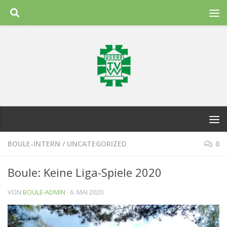
Zum Inhalt springen
BOULE-INTERN
/
UNCATEGORIZED
0
Boule: Keine Liga-Spiele 2020
VON
BOULE-ADMIN
·
6. MAI 2020