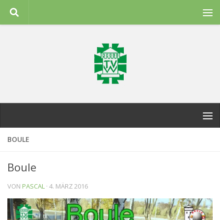
Zum Inhalt springen
BOULE
Boule
VON
PASCAL
·
4. MÄRZ 2016