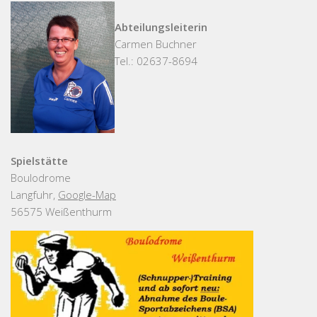
Abteilungsleiterin
Carmen Buchner
Tel.: 02637-8694
Spielstätte
Boulodrome
Langfuhr,
Google-Map
56575 Weißenthurm