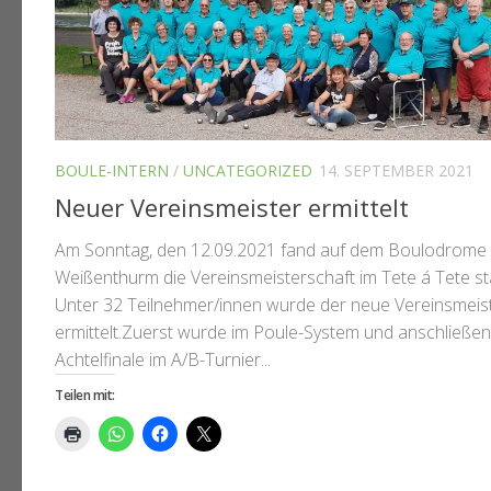
BOULE-INTERN
/
UNCATEGORIZED
14. SEPTEMBER 2021
Neuer Vereinsmeister ermittelt
Am Sonntag, den 12.09.2021 fand auf dem Boulodrome 
Weißenthurm die Vereinsmeisterschaft im Tete á Tete sta
Unter 32 Teilnehmer/innen wurde der neue Vereinsmeis
ermittelt.Zuerst wurde im Poule-System und anschließe
Achtelfinale im A/B-Turnier...
Teilen mit: