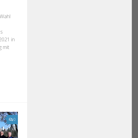
 Wahl
es
2021 in
 mit
0