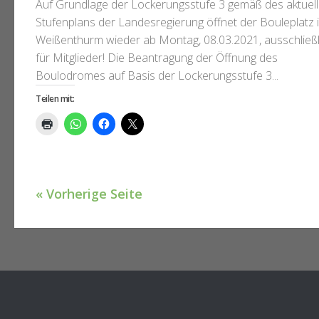
Auf Grundlage der Lockerungsstufe 3 gemäß des aktuel
Stufenplans der Landesregierung öffnet der Bouleplatz 
Weißenthurm wieder ab Montag, 08.03.2021, ausschließl
für Mitglieder! Die Beantragung der Öffnung des
Boulodromes auf Basis der Lockerungsstufe 3...
Teilen mit:
« Vorherige Seite