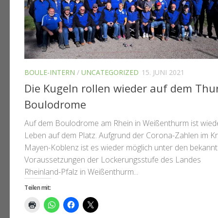
BOULE-INTERN
/
UNCATEGORIZED
15. JUNI 2021
Die Kugeln rollen wieder auf dem Thu
Boulodrome
Auf dem Boulodrome am Rhein in Weißenthurm ist wied
Leben auf dem Platz. Aufgrund der Corona-Zahlen im Kr
Mayen-Koblenz ist es wieder möglich unter den bekann
Voraussetzungen der Lockerungsstufe des Landes
Rheinland-Pfalz in Weißenthurm...
Teilen mit: