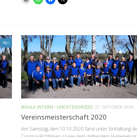
0
BOULE-INTERN
/
UNCATEGORIZED
21. OKTOBER 2020
Vereinsmeisterschaft 2020
Am Samstag, den 10.10.2020 fand unter Einhaltung d
Corona-Richtlinien sowie dem geltendem Hygienekon