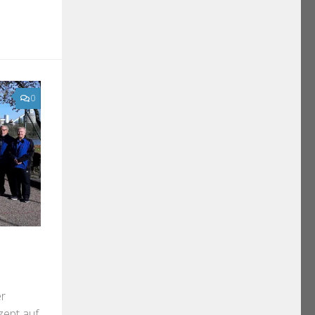
0
er
zept auf