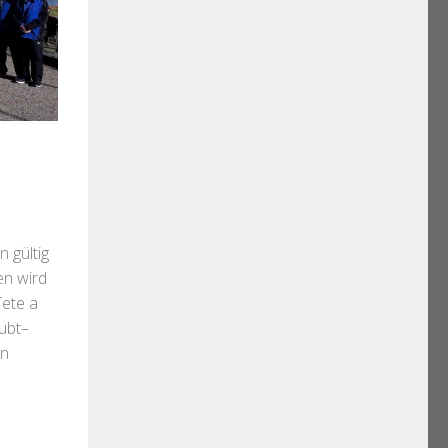
 gültig
en wird
Tete a
aubt–
ln