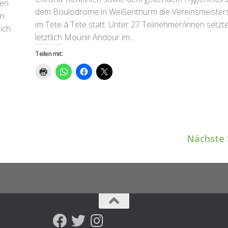
len
dem Boulodrome in Weißenthurm die Vereinsmeister
in
im Tete á Tete statt. Unter 27 Teilnehmer/innen setzte
ich
letztlich Mounir Andour im...
Teilen mit:
Nächste 