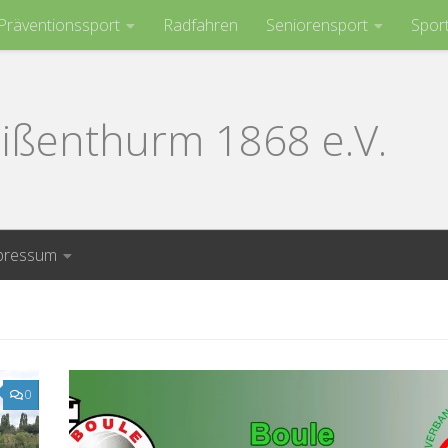
Präventionssport
Radfahren
Seniorensport
Spor
ißenthurm 1868 e.V.
pressum
0