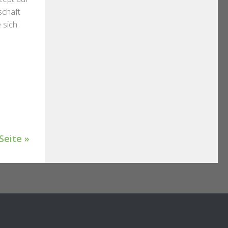
schaft
 sich
Seite »