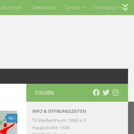
tabzeichen
Taekwondo
Tanzen
Trendsport
FOLGEN:
INFO & ÖFFNUNGSZEITEN
0
TV Weißenthurm 1868 e.V.
Hauptstraße 160A