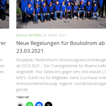
BOULE-INTERN
24. MÄRZ 2021
rer
Neue Regelungen für Boulodrom ab
23.03.2021
er
Bouleplatz Weißenthurm, Benutzungseinschränkungen
eis
ab 23.03.2021:– Der Trainingsbetrieb für Mannschaft
ten
eingestellt– Nur Spiele eins gegen eins sind erlaubt („
tete“)– Zutritt nur für Mitglieder- keine Zuschauer erl
Anwesenheitserfassung- Hygiene- und Abstandsrege
gemäß...
Teilen mit: