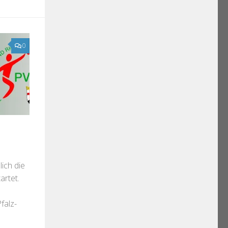
0
ich die
artet.
falz-